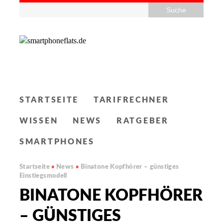
STARTSEITE
TARIFRECHNER
WISSEN
NEWS
RATGEBER
SMARTPHONES
Startseite
»
News
»
Binatone Kopfhörer – günstiges
Einstiegsmodell
BINATONE KOPFHÖRER
– GÜNSTIGES